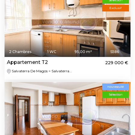
Sélection
Exclusif
2 Chambres
1 WC
95,00 m²
S586
Appartement T2
229 000 €
Salvaterra De Magos > Salvaterra...
nouveauté
Sélection