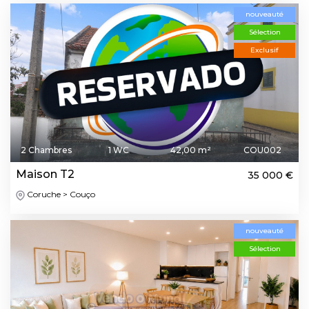
nouveauté
Sélection
Exclusif
2 Chambres
1 WC
42,00 m²
COU002
Maison T2
35 000 €
Coruche > Couço
nouveauté
Sélection