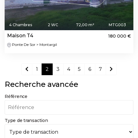
4 Chambres
2 WC
72,00 m²
MTG003
Maison T4
180 000 €
Ponte De Sor > Montargil
1
2
3
4
5
6
7
Recherche avancée
Référence
Type de transaction