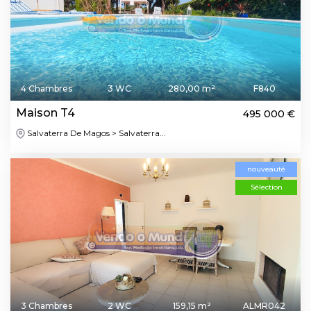
4 Chambres
3 WC
280,00 m²
F840
Maison T4
495 000 €
Salvaterra De Magos > Salvaterra...
nouveauté
Sélection
3 Chambres
2 WC
159,15 m²
ALMR042