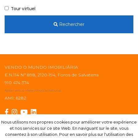
Tour virtuel
Rechercher
VENDO O MUNDO IMOBILIÁRIA
E.N.114 Nº 898, 2120-194, Foros de Salvaterra
910 474 374
Appel vers le réseau mobile national
AMI: 6282
Nous utilisons nos propres cookies pour améliorer votre expérience
Nous utilisons nos propres cookies pour améliorer votre expérience
et nos services sur ce site Web. En naviguant sur le site, vous
et nos services sur ce site Web. En naviguant sur le site, vous
S'abonner
consentez à son utilisation. Pour en savoir plus sur l'utilisation des
consentez à son utilisation. Pour en savoir plus sur l'utilisation des