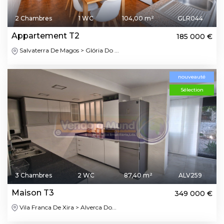
2 Chambres
1 WC
104,00 m²
GLR044
Appartement T2
185 000 €
Salvaterra De Magos > Glória Do ...
nouveauté
Sélection
3 Chambres
2 WC
87,40 m²
ALV259
Maison T3
349 000 €
Vila Franca De Xira > Alverca Do...