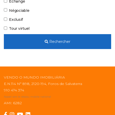
Échange
Négociable
Exclusif
Tour virtuel
Rechercher
VENDO O MUNDO IMOBILIÁRIA
E.N.114 Nº 898, 2120-194, Foros de Salvaterra
910 474 374
Appel vers le réseau mobile national
AMI: 6282