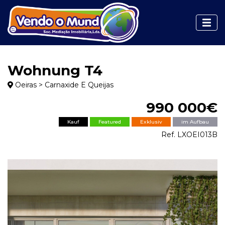
Wohnung T4
Oeiras > Carnaxide E Queijas
990 000€
Kauf
Featured
Exklusiv
im Aufbau
Ref. LXOEI013B