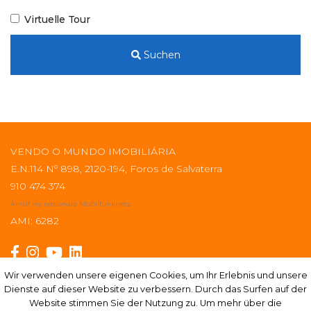
Virtuelle Tour
Suchen
VENDO O MUNDO IMOBILIÁRIA
E.N.114 Nº 898, 2120-194, Foros de Salvaterra
910 474 374
Anruf ins nationale Mobilfunknetz
AMI: 6282
Wir verwenden unsere eigenen Cookies, um Ihr Erlebnis und unsere
Wir verwenden unsere eigenen Cookies, um Ihr Erlebnis und unsere
Dienste auf dieser Website zu verbessern. Durch das Surfen auf der
Dienste auf dieser Website zu verbessern. Durch das Surfen auf der
Abonnieren
Website stimmen Sie der Nutzung zu. Um mehr über die
Website stimmen Sie der Nutzung zu. Um mehr über die