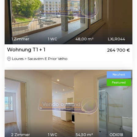
1 Zimmer
1 WC
48,00 m²
LXLR044
Wohnung T1 + 1
264 700 €
Loures > Sacavém E Prior Velho
Neuheit
Featured
2 Zimmer
1 WC
54,50 m²
ODI018