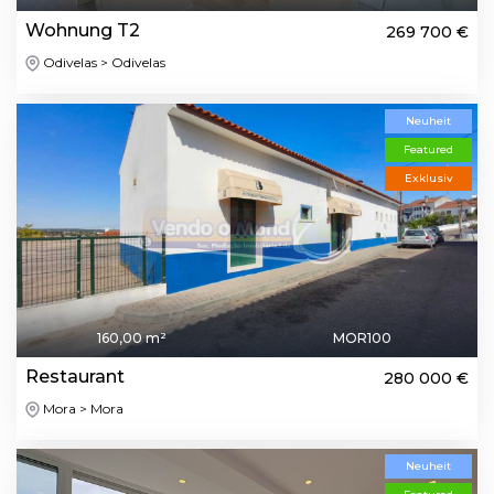
Wohnung T2
269 700 €
Odivelas > Odivelas
Neuheit
Featured
Exklusiv
160,00 m²
MOR100
Restaurant
280 000 €
Mora > Mora
Neuheit