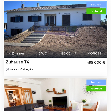
Neuheit
Featured
4 Zimmer
3 WC
196,00 m²
MOR099
Zuhause T4
495 000 €
Mora > Cabeção
Neuheit
Featured