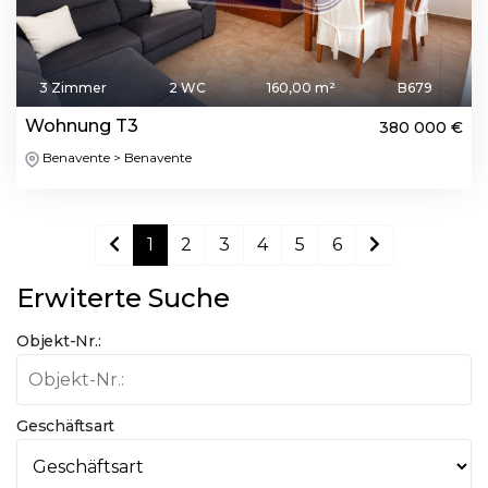
3 Zimmer
2 WC
160,00 m²
B679
Wohnung T3
380 000 €
Benavente > Benavente
1
2
3
4
5
6
Erwiterte Suche
Objekt-Nr.:
Geschäftsart