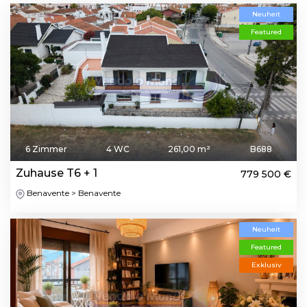
Neuheit
Featured
6 Zimmer
4 WC
261,00 m²
B688
Zuhause T6 + 1
779 500 €
Benavente > Benavente
Neuheit
Featured
Exklusiv