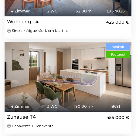
4 Zimmer
2 WC
132,00 m²
LXSIN026
Wohnung T4
425 000 €
Sintra > Algueirão-Mem Martins
Neuheit
Featured
4 Zimmer
3 WC
190,00 m²
B681
Zuhause T4
455 000 €
Benavente > Benavente