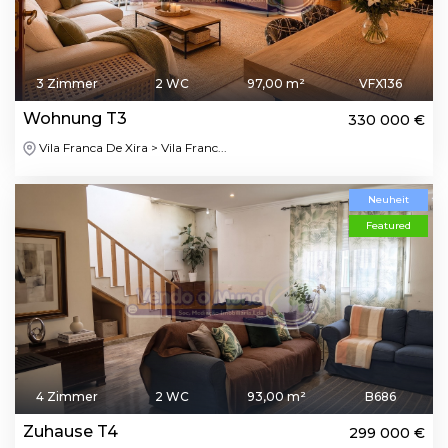
3 Zimmer
2 WC
97,00 m²
VFX136
Wohnung T3
330 000 €
Vila Franca De Xira > Vila Franc...
Neuheit
Featured
4 Zimmer
2 WC
93,00 m²
B686
Zuhause T4
299 000 €