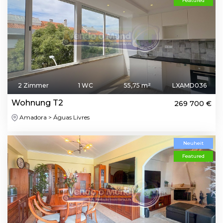
Featured
2 Zimmer
1 WC
55,75 m²
LXAMD036
Wohnung T2
269 700 €
Amadora > Águas Livres
Neuheit
Featured