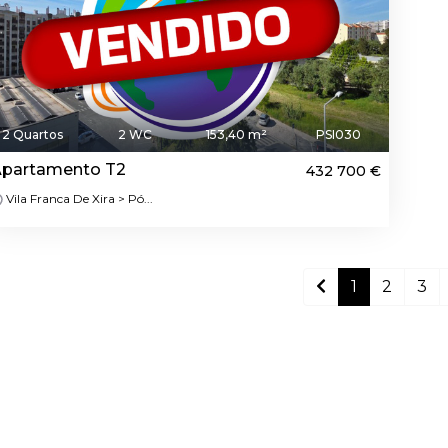
2 Quartos
2 WC
153,40 m²
PSI030
partamento T2
432 700 €
Vila Franca De Xira > Pó...
1
2
3