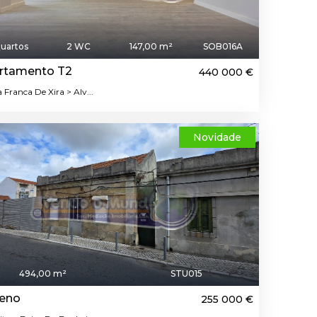
uartos
2 WC
147,00 m²
SOB016A
rtamento T2
440 000 €
a Franca De Xira > Alv...
Novidade
494,00 m²
STU015
reno
255 000 €