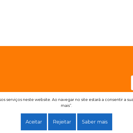
os serviços neste website. Ao navegar no site estará a consentir a su
os serviços neste website. Ao navegar no site estará a consentir a su
mais”.
mais”.
Aceitar
Aceitar
Rejeitar
Rejeitar
Saber mais
Saber mais
ução de litígios
.
Política de Privacidade.
Termos e condições.
Dados pessoais.
Livro de