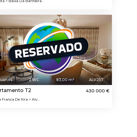
ta > Baixa Da Banheira...
uartos
2 WC
83,00 m²
ALV257
rtamento T2
430 000 €
a Franca De Xira > Alv...