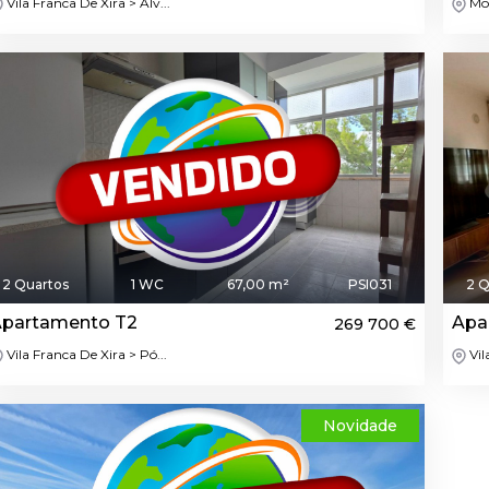
Vila Franca De Xira > Alv...
Moi
2 Quartos
1 WC
67,00 m²
PSI031
2 Q
partamento T2
Apa
269 700 €
Vila Franca De Xira > Pó...
Vil
Novidade