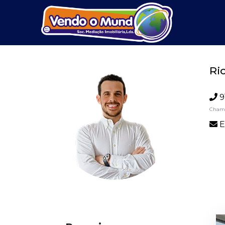
Ri
9
Chama
E