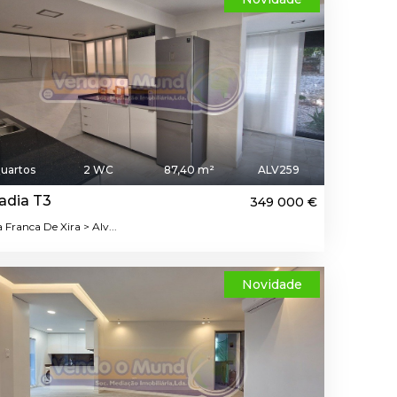
uartos
2 WC
87,40 m²
ALV259
adia T3
349 000 €
a Franca De Xira > Alv...
Novidade