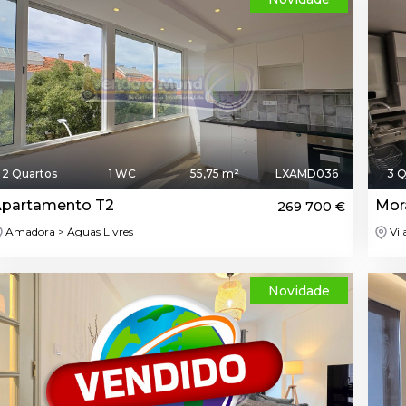
2 Quartos
1 WC
55,75 m²
LXAMD036
3 Q
partamento T2
Mor
269 700 €
Amadora > Águas Livres
Vil
Novidade