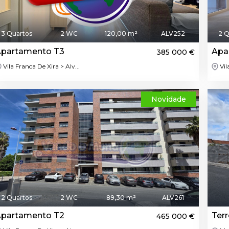
3 Quartos
2 WC
120,00 m²
ALV252
2 Q
partamento T3
Apa
385 000 €
Vila Franca De Xira > Alv...
Vil
Novidade
2 Quartos
2 WC
89,30 m²
ALV261
partamento T2
Ter
465 000 €