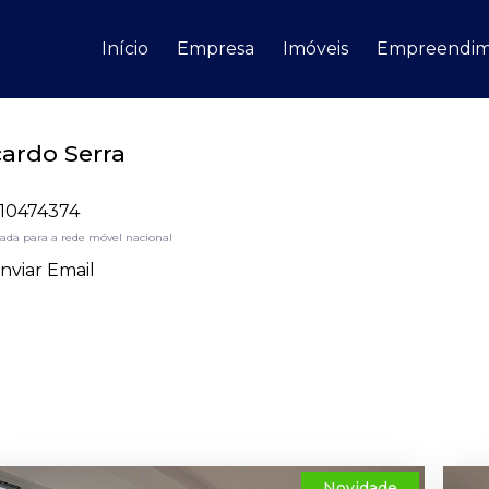
Início
Empresa
Imóveis
Empreendim
cardo Serra
10474374
da para a rede móvel nacional
nviar Email
Novidade