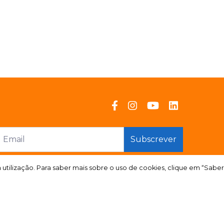
Subscrever
a utilização. Para saber mais sobre o uso de cookies, clique em “Saber
a utilização. Para saber mais sobre o uso de cookies, clique em “Saber
 reclamações