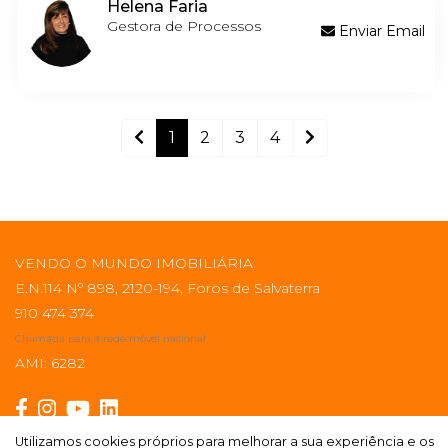
Helena Faria
Gestora de Processos
Enviar Email
1
2
3
4
VENDO O MUNDO IMOBILIÁRIA
E.N.114 Nº 898, 2120-194, Foros de Salvaterra
910 474 374
Chamada para a rede móvel nacional
AMI: 6282
Utilizamos cookies próprios para melhorar a sua experiência e os
Utilizamos cookies próprios para melhorar a sua experiência e os