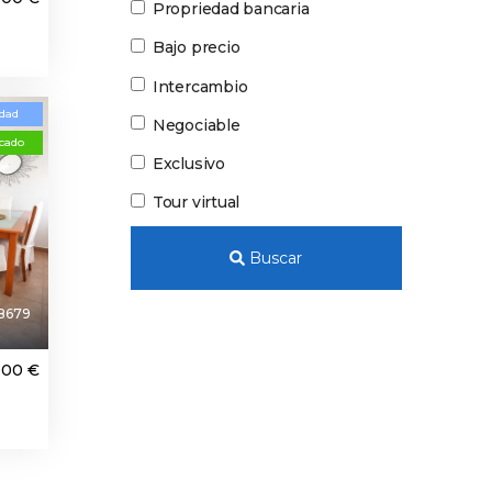
Propriedad bancaria
Bajo precio
Intercambio
dad
Negociable
cado
Exclusivo
Tour virtual
Buscar
B679
000 €