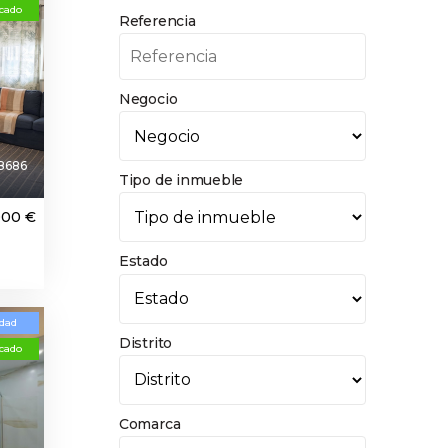
cado
Referencia
Negocio
B686
Tipo de inmueble
000 €
Estado
dad
Distrito
cado
Comarca