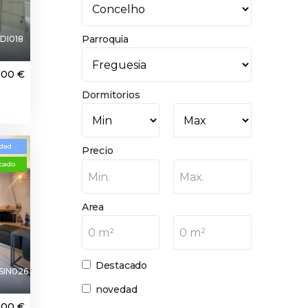
Parroquia
DI018
700 €
Dormitorios
dad
Precio
cado
Min.
Max.
Area
0 m²
0 m²
Destacado
SIN026
novedad
000 €