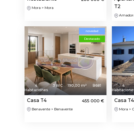
T2
Mora > Mora
Amadora 
novedad
Destacado
4
3 WC
190,00 m²
B681
4
Habitaciones
Habitacione
Casa T4
Casa T
455 000 €
Benavente > Benavente
Mora > 