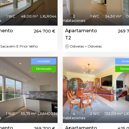
1 WC
48,00 m²
LXLR044
2
1 WC
54,50 m²
O
s
Habitaciones
mento
Apartamento
264 700 €
269 
T2
 Sacavém E Prior Velho
Odivelas > Odivelas
novedad
nove
Destacado
Desta
1 WC
55,75 m²
LXAMD036
4
2 WC
132,00 m²
LX
s
Habitaciones
mento
Apartamento
269 700 €
425 