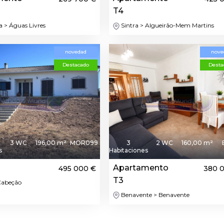
T4
> Águas Livres
Sintra > Algueirão-Mem Martins
novedad
nove
Destacado
Desta
3 WC
196,00 m²
MOR099
3
2 WC
160,00 m²
s
Habitaciones
4
Apartamento
495 000 €
380 
T3
Cabeção
Benavente > Benavente