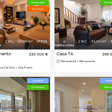
Destacado
Desta
Exclusivo
2 WC
97,00 m²
VFX136
4
2 WC
93,00 m²
s
Habitaciones
mento
Casa T4
330 000 €
299 
Benavente > Benavente
ca De Xira > Vila Franc...
novedad
nove
Destacado
Desta