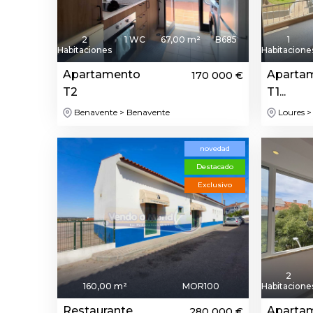
2
1 WC
67,00 m²
B685
1
Habitaciones
Habitacione
Apartamento
Aparta
170 000 €
T2
T1...
Benavente > Benavente
Loures >
novedad
Destacado
Exclusivo
2
160,00 m²
MOR100
Habitacione
Restaurante
Aparta
280 000 €