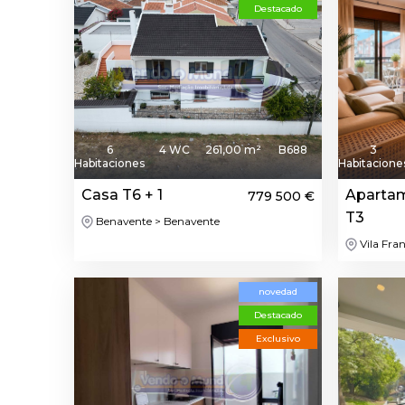
Destacado
6
4 WC
261,00 m²
B688
3
Habitaciones
Habitacione
Casa T6 + 1
Aparta
779 500 €
T3
Benavente > Benavente
Vila Fran
novedad
Destacado
Exclusivo